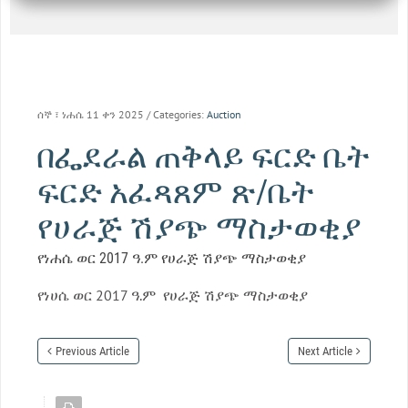
ሰኞ ፣ ነሐሴ 11 ቀን 2025
/ Categories:
Auction
በፌደራል ጠቅላይ ፍርድ ቤት
ፍርድ አፈጻጸም ጽ/ቤት
የሀራጅ ሽያጭ ማስታወቂያ
የነሐሴ ወር 2017 ዓ.ም የሀራጅ ሽያጭ ማስታወቂያ
የነሀሴ ወር 2017 ዓ.ም የሀራጅ ሽያጭ ማስታወቂያ
Previous Article
Next Article