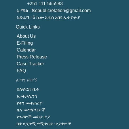
+251 111-565583
ኢሜል
: fscpublicrelation@gmail.com
አድራሻ ፡ 6 ኪሎ አዲስ አበባ ኢትዮጵያ
Quick Links
About U
s
E-Filing
Calendar
Press Release
Case Tracker
FAQ
ፈጣን አገናኝ
ስለፍርድ ቤቱ
ኢ-ፋይሊንግ
የቀን መቁጠሪያ
ዜና መግለጫዎች
የጉዳዮች መከታተያ
በተደጋጋሚ የሚቀርቡ ጥያቄዎች