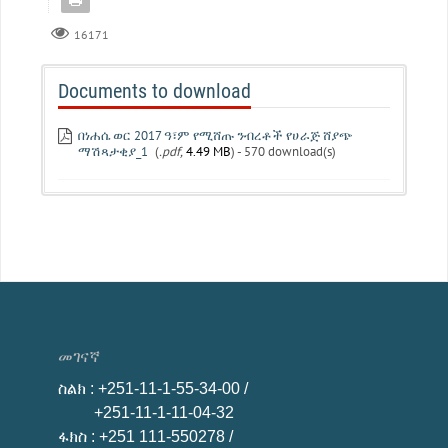
16171
Documents to download
በነሐሴ ወር 2017 ዓ፣ም የሚሸጡ ንብረቶች የሀራጅ ሸያጭ
ማሽጻታቂያ_1
(
.pdf,
4.49 MB
) - 570 download(s)
መገናኛ
ስልክ
: +251-11-1-55-34-00 /
+251-11-1-11-04-32
ፋክስ
: +251 111-550278 /