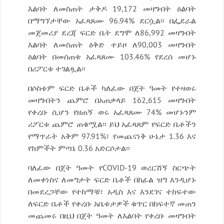
እልባት ለመስጠት ታቅዶ 19,172 መዛግብት ዕልባት
በማግኘታቸው አፈጻጸሙ 96.94% ደርሷል፡፡ በፌደራል
መጀመሪያ ደረጃ ፍርድ ቤት ደግሞ ለ86,992 መዛግብት
እልባት ለመስጠት ዕቅድ ተይዞ ለ90,003 መዛግብት
ዕልባት በመሰጠቱ አፈጻጸሙ 103.46% የደረሰ መሆኑ
በሪፖርቱ ተገልጿል፡፡
በሶስቱም ፍርድ ቤቶች ካለፈው በጀት ዓመት የተዛወሩ
መዛግብትን ጨምሮ በአጠቃላይ 162,615 መዛግብት
የቀረቡ ሲሆን የዘጠኝ ወሩ አፈጻጸሙ 74% መሆኑንም
ሪፖርቱ ጨምሮ ጠቁሟል፡፡ ይህ አፈጻጸም የፍርድ ቤቶችን
የማጥራት አቅም 97.91%፣ የመጨናነቅ ሁኔታ 1.36 እና
የክምችት ምጣኔ 0.36 አድርሶታል፡፡
ባለፈው በጀት ዓመት የCOVID-19 ወረርሽኝ ስርጭት
ለመቀነስና ለመግታት ፍርድ ቤቶች በከፊል ዝግ እንዲሆኑ
በመደረጋቸው የተከማቹ፣ አዲስ እና እንደገና ተከፍተው
ለፍርድ ቤቶች የቀረቡ አቤቱታዎች ቁጥር በከፍተኛ መጠን
መጨመሩ በዚህ በጀት ዓመት ለእልባት የቀረቡ መዛግብት