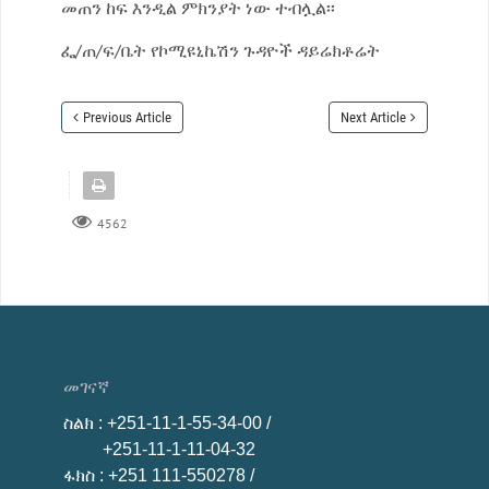
መጠን ከፍ እንዲል ምክንያት ነው ተብሏል፡፡
ፌ/ጠ/ፍ/ቤት የኮሚዩኒኬሽን ጉዳዮች ዳይሬክቶሬት
Previous Article
Next Article
4562
መገናኛ
ስልክ
: +251-11-1-55-34-00 /
+251-11-1-11-04-32
ፋክስ
: +251 111-550278 /