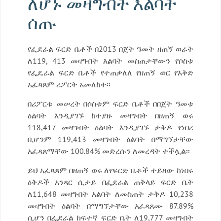
ለሆኑ መዛግብት እልባት
ሰጡ
የፌደራል ፍርድ ቤቶች በ2013 በጀት ዓመት ዘጠኝ ወራት
ለ119, 413 መዛግብት እልባት መስጠታቸውን የሶስቱ
የፌዴራል ፍርድ ቤቶች የተጠቃለለ የዘጠኝ ወር የእቅድ
አፈጻጸም ሪፖርት አመለከተ፡፡
በሪፖርቱ መሠረት በሶስቱም ፍርድ ቤቶች በበጀት ዓመቱ
ዕልባት እንዲያገኙ ከተያዙ መዛግብት በዘጠኝ ወሩ
118,417 መዛግብት ዕልባት እንዲያገኙ ታቅዶ የነበረ
ቢሆንም 119,413 መዛግብት ዕልባት በማግኘታቸው
አፈጻጸማቸው 100.84% መድረሱን ለመረዳት ተችሏል፡፡
ይህ አፈጻጸም በዘጠኝ ወሩ ለየፍርድ ቤቶች ተይዘው ከነበሩ
ዕቅዶች አንጻር ሲታይ በፌደራል ጠቅላይ ፍርድ ቤት
ለ11,648 መዛግብት እልባት ለመስጠት ታቅዶ 10,238
መዛግብት ዕልባት በማግኘታቸው አፈጻጸሙ 87.89%
ሲሆን በፌደራል ከፍተኛ ፍርድ ቤት ለ19,777 መዛግብት