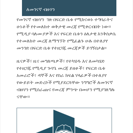
ለመገናኛ ብዙሃን
የመገናኛ ብዙሃን ገጽ በፍርድ ቤቱ የሚከናወኑ ተግባራትና
ሁነቶች የተመለከተ ወቅታዊ መረጃ የሚቀርብበት ነው፡፡
የሚዲያ ባለሙያዎች እና የፍርድ ቤቱን ዕለታዊ እንቅስቃሴ
የተመለከተ መረጃ ለማግኘት የሚፈልጉ ሁሉ በተለያየ
መንገድ በፍርድ ቤቱ የተዘጋጁ መረጃዎች ይገኝበታል፡፡
ዜናዎች፣ ዜና መግለጫዎች፣ የተካሄዱ እና ለመካሄድ
የተዘጋጁ የሚዲያ ጉባዔ መረጃ ይዘቶች፣ የፍርድ ቤቱ
አመራሮች፣ ዳኞች እና የስራ ክፍል ሃላፊዎች በተለያየ
የውይይት መድረኮች የሚያደርጓቸው ንግግሮች ለመገናኛ
ብዙሃን የሚሰራጩና የመረጃ ምንጭ በመሆን የሚያገለግሉ
ናቸው፡፡