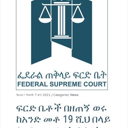
ዓርብ ፣ ግንቦት 7 ቀን 2021
/ Categories:
News
ፍርድ ቤቶች በዘጠኝ ወሩ
ከአንድ መቶ 19 ሺህ በላይ